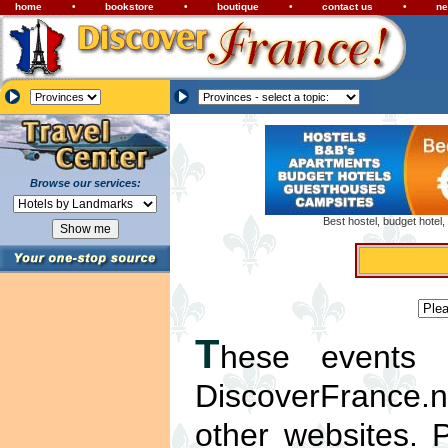
home
•
bookstore
•
boutique
•
contact us
•
ne
Browse our services:
Best hostel, budget hotel
T
hese events l
DiscoverFrance.ne
other websites. 