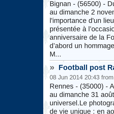
Bignan - (56500) - D
au dimanche 2 nove
l'importance d'un lie
présentée à l’occasi
anniversaire de la F
d’abord un hommage 
M...
»
Football post 
08 Jun 2014 20:43 fro
Rennes - (35000) - A 
au dimanche 31 août
universel.Le photog
de vie unique : en a