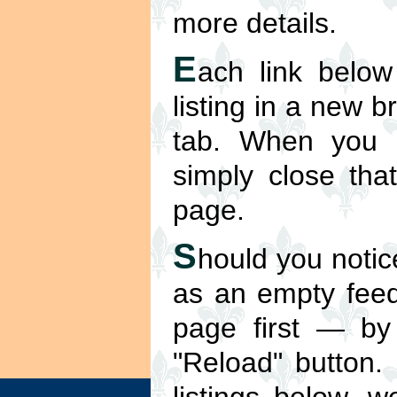
more details.
E
ach link below
listing in a new 
tab. When you ar
simply close tha
page.
S
hould you notic
as an empty feed 
page first — by
"Reload" button. 