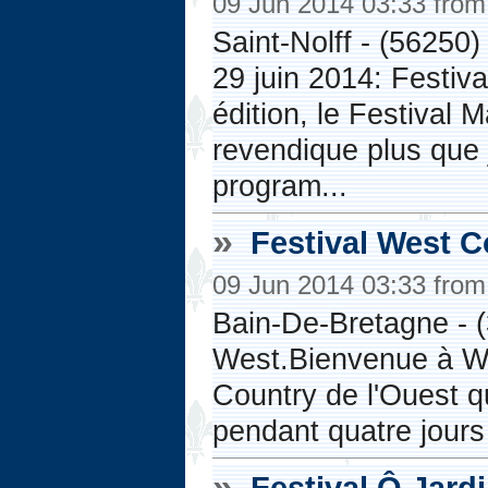
09 Jun 2014 03:33 fro
Saint-Nolff - (56250
29 juin 2014: Festiva
édition, le Festival
revendique plus que
program...
»
Festival West 
09 Jun 2014 03:33 fro
Bain-De-Bretagne - (
West.Bienvenue à Wes
Country de l'Ouest q
pendant quatre jours
»
Festival Ô Jard