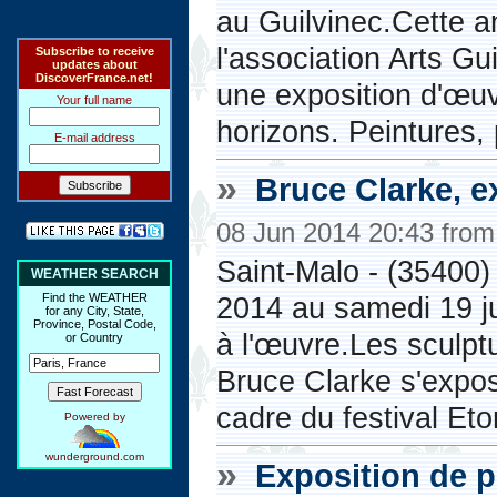
au Guilvinec.Cette 
l'association Arts Gu
Subscribe to receive
updates about
DiscoverFrance.net!
une exposition d'œuv
Your full name
horizons. Peintures, 
E-mail address
»
Bruce Clarke, e
08 Jun 2014 20:43 fro
Saint-Malo - (35400) 
WEATHER SEARCH
Find the WEATHER
2014 au samedi 19 j
for any City, State,
Province, Postal Code,
à l'œuvre.Les sculpt
or Country
Bruce Clarke s'expos
cadre du festival Et
Powered by
wunderground.com
»
Exposition de p