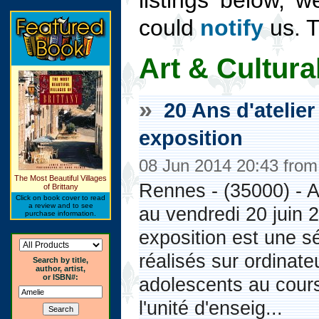
listings below, w
could
notify
us. 
Art & Cultura
»
20 Ans d'atelie
exposition
08 Jun 2014 20:43 fro
The Most Beautiful Villages
Rennes - (35000) - A 
of Brittany
Click on book cover to read
a review and to see
au vendredi 20 juin 2
purchase information.
exposition est une s
réalisés sur ordinate
Search by title,
author, artist,
or ISBN#:
adolescents au cours
l'unité d'enseig...