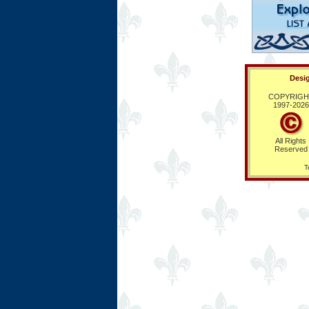
Desig
COPYRIGH
1997-
2026
All Rights
Reserved
T