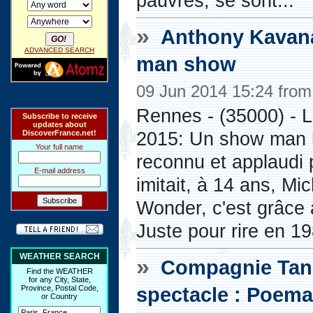
pauvres, se sont...
»
Anthony Kavan
ADVANCED SEARCH
man show
09 Jun 2014 15:24 fro
Rennes - (35000) - 
Subscribe to receive
updates about
2015: Un show man h
DiscoverFrance.net!
Your full name
reconnu et applaudi p
E-mail address
imitait, à 14 ans, M
Wonder, c'est grâce 
Juste pour rire en 19
WEATHER SEARCH
»
Compagnie Tang
Find the WEATHER
for any City, State,
spectacle : Poem
Province, Postal Code,
or Country