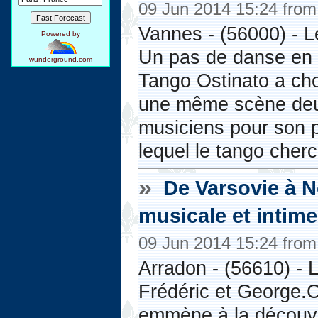
09 Jun 2014 15:24 fro
Vannes - (56000) - L
Powered by
Un pas de danse en
wunderground.com
Tango Ostinato a choi
une même scène deu
musiciens pour son 
lequel le tango cherc
»
De Varsovie à N
musicale et intim
09 Jun 2014 15:24 fro
Arradon - (56610) - 
Frédéric et George.C
emmène à la découv