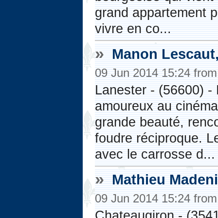
grand appartement par
vivre en co...
»
Manon Lescaut,
09 Jun 2014 15:24 fro
Lanester - (56600) -
amoureux au cinéma
grande beauté, renco
foudre réciproque. L
avec le carrosse d...
»
Mathieu Maden
09 Jun 2014 15:24 fro
Chateaugiron - (354