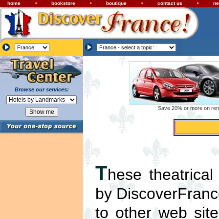
home
•
bookstore
•
boutique
•
contact us
•
ne
Browse our services:
Save 20% or more on renta
T
hese theatrical
by DiscoverFrance
to other web sit