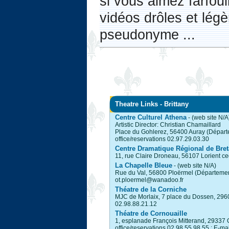
si vous aimez farfoui
vidéos drôles et légè
pseudonyme ...
Theatre Links - Brittany
Centre Culturel Athena
- (web site N/A
Artistic Director: Christian Chamaillard
Place du Gohlerez, 56400 Auray (Départ
office/reservations 02.97.29.03.30
Centre Dramatique Régional de Bre
11, rue Claire Droneau, 56107 Lorient c
La Chapelle Bleue
- (web site N/A)
Rue du Val, 56800 Ploërmel (Département
ot.ploermel@wanadoo.fr
Théatre de la Corniche
MJC de Morlaix, 7 place du Dossen, 2960
02.98.88.21.12
Théatre de Cornouaille
1, esplanade François Mitterand, 29337 
office/reservations 02.98.55.98.55 ; E-ma