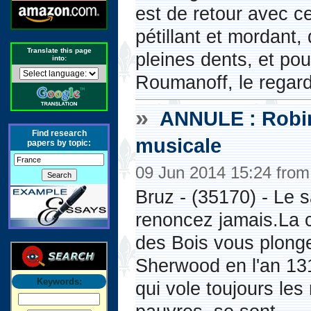
est de retour avec ce
pétillant et mordant, 
Translate this page
pleines dents, et po
into:
Roumanoff, le regard
»
ANNULE : Robin
Find research
musicale
papers by topic:
09 Jun 2014 15:24 fro
Bruz - (35170) - Le 
renoncez jamais.La 
des Bois vous plonge
Sherwood en l'an 131
Keywords:
qui vole toujours les