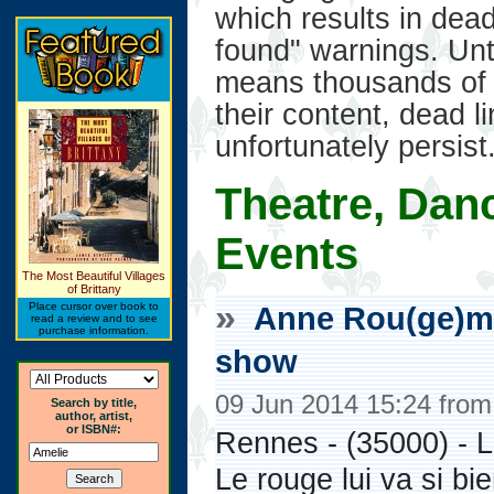
which results in dead
found" warnings. Unt
means thousands of 
their content, dead l
unfortunately persist
Theatre, Dan
Events
The Most Beautiful Villages
of Brittany
»
Anne Rou(ge)m
Place cursor over book to
read a review and to see
purchase information.
show
09 Jun 2014 15:24 fro
Search by title,
author, artist,
or ISBN#:
Rennes - (35000) - L
Le rouge lui va si 