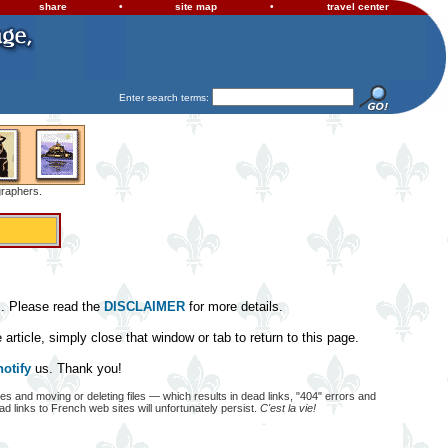
share
•
site map
•
travel center
Enter search terms:
graphers.
es. Please read the
DISCLAIMER
for more details.
article, simply close that window or tab to return to this page.
notify
us. Thank you!
 and moving or deleting files — which results in dead links, "404" errors and
 links to French web sites will unfortunately persist.
C'est la vie!