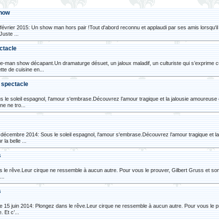
show
rier 2015: Un show man hors pair !Tout d'abord reconnu et applaudi par ses amis lorsqu'il 
uste ...
ectacle
-man show décapant.Un dramaturge désuet, un jaloux maladif, un culturiste qui s’exprime
te de cuisine en...
, spectacle
s le soleil espagnol, l'amour s'embrase.Découvrez l’amour tragique et la jalousie amoureu
e ne tro...
écembre 2014: Sous le soleil espagnol, l'amour s'embrase.Découvrez l’amour tragique et 
la belle ...
s
ns le rêve.Leur cirque ne ressemble à aucun autre. Pour vous le prouver, Gilbert Gruss et so
..
s
e 15 juin 2014: Plongez dans le rêve.Leur cirque ne ressemble à aucun autre. Pour vous le p
 Et c’...