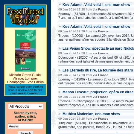
»
Kev Adams, Voilà voilà !, one-man show
09 Jun 2014 17:28 from
via France
Epernay - (51200) - Le dimanche 30 novembre 2014:
7 ans, et qu'il enchaîne les succès à la télévision (la 
»
Kev Adams, Voilà voilà !, one-man show
09 Jun 2014 17:28 from
via France
Troyes - (10000) - Le samedi 29 novembre 2014: Un
ans, et qu'il enchaîne les succès à la télévision (la sé
»
Las Vegas Show, spectacle au parc Niglo
09 Jun 2014 17:28 from
via France
Dolancourt - (10200) - A partir du lundi 09 juin 20
rythme des spot lights et de musiques modernes, da
»
Les Eternels du rire, La tournée des star
Michelin Green Guide:
09 Jun 2014 17:28 from
via France
Alsace, Lorraine,
Epernay - (51200) - Le samedi 25 octobre 2014: Pr
Champagne - 2nd Edition
ont marqué nos esprits, certains depuis plus de quar
Place cursor over book to
read a review and to see
»
Manon Lescaut, projection, opéra en dire
purchase information.
09 Jun 2014 17:28 from
via France
Chalons-En-Champagne - (51000) - Le mardi 24 jui
foudre réciproque. Les deux amants s'enfuient alors 
Search by title,
»
Mathieu Madenian, one-man show
author, artist,
09 Jun 2014 17:28 from
via France
or ISBN#:
Tinqueux - (51430) - Le dimanche 16 novembre 2014:
grand mère, ses parents, Benoît XVI, la RATP, Ous