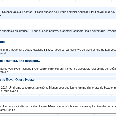
 Un spectacle qui défrise…Si son succès peut vous sembler soudain, il faut savoir que Ke
s...
 spectacle qui défrise…Si son succès peut vous sembler soudain, il faut savoir que Kev Ad
ri...
land
14 au lundi 3 novembre 2014: Magique !N'avez-vous jamais eu envie de vivre la folie de Las V
ns de...
s de l'humour, one-man show
éparez vos zygomatiques !Pour la première fois en France, ce spectacle rassemble sur scèn
ante a...
ct du Royal Opera House
n 2014: Un drame amoureux au cinéma.Manon Lescaut, jeune femme d'une grande beauté, re
à Paris avec l...
 Un humour à découvrir absolument !Venez découvrir le seul homme qui a réussi en un spect
sama Ben La...