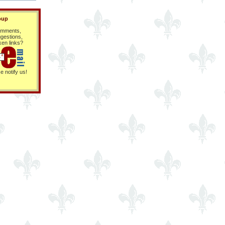
oup
mments,
gestions,
ken links?
e notify us!