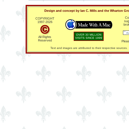
Design and concept by Ian C. Mills and the Wharton Gr
Co
COPYRIGHT
sug
1997-
2026
bro
OVER 30 MILLION
All Rights
VISITS SINCE 1999
Reserved
Pleas
Text and images are attributed to their respective sources.