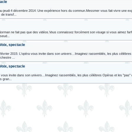
tacle
u jeudi 4 décembre 2014: Une expérience hors du commun.Messmer vous fait vivre une expér
de transf...
orman ne fait pas que des vidéos.Vous connaissez forcément son visage si vous aimez farfoui
pseud...
 Voix, spectacle
vrier 2015: L'opéra vous invite dans son univers…Imaginez rassemblés, les plus célèbres O
hestre ...
 Voix, spectacle
a vous invite dans son univers…Imaginez rassemblés, les plus célèbres Opéras et les "pas" d
 gran...