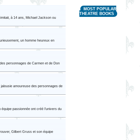
MOST POPULAR
THEATRE BOOKS
imitait, à 14 ans, Michael Jackson ou
 curieusement, un homme heureux en
se des personnages de Carmen et de Don
la jalousie amoureuse des personnages de
n équipe passionnée ont créé l’univers du
rouver, Gilbert Gruss et son équipe