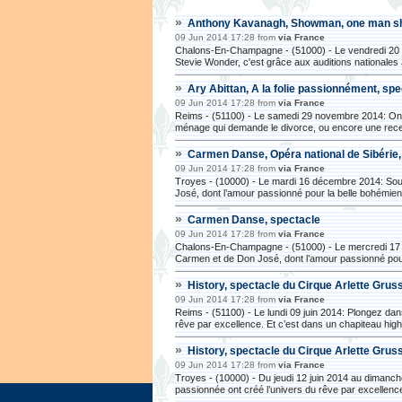
»
Anthony Kavanagh, Showman, one man 
09 Jun 2014 17:28 from
via France
Chalons-En-Champagne - (51000) - Le vendredi 20 fév
Stevie Wonder, c'est grâce aux auditions nationales J
»
Ary Abittan, A la folie passionnément, sp
09 Jun 2014 17:28 from
via France
Reims - (51100) - Le samedi 29 novembre 2014: One
ménage qui demande le divorce, ou encore une recet
»
Carmen Danse, Opéra national de Sibérie
09 Jun 2014 17:28 from
via France
Troyes - (10000) - Le mardi 16 décembre 2014: Sou
José, dont l’amour passionné pour la belle bohémienn
»
Carmen Danse, spectacle
09 Jun 2014 17:28 from
via France
Chalons-En-Champagne - (51000) - Le mercredi 17 d
Carmen et de Don José, dont l’amour passionné pour 
»
History, spectacle du Cirque Arlette Grus
09 Jun 2014 17:28 from
via France
Reims - (51100) - Le lundi 09 juin 2014: Plongez da
rêve par excellence. Et c’est dans un chapiteau high.
»
History, spectacle du Cirque Arlette Grus
09 Jun 2014 17:28 from
via France
Troyes - (10000) - Du jeudi 12 juin 2014 au dimanch
passionnée ont créé l’univers du rêve par excellence.