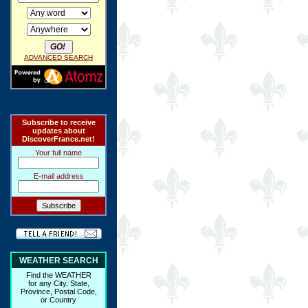
ADVANCED SEARCH
Subscribe to receive
updates about
DiscoverFrance.net!
Your full name
E-mail address
WEATHER SEARCH
Find the WEATHER
for any City, State,
Province, Postal Code,
or Country