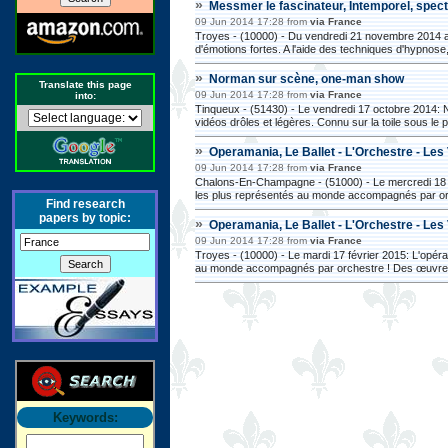
»
Messmer le fascinateur, Intemporel, spec
09 Jun 2014 17:28 from
via France
Troyes - (10000) - Du vendredi 21 novembre 2014 a
d'émotions fortes. A l'aide des techniques d'hypnose, 
»
Norman sur scène, one-man show
Translate this page
09 Jun 2014 17:28 from
via France
into:
Tinqueux - (51430) - Le vendredi 17 octobre 2014: N
vidéos drôles et légères. Connu sur la toile sous le 
»
Operamania, Le Ballet - L'Orchestre - Les
09 Jun 2014 17:28 from
via France
Chalons-En-Champagne - (51000) - Le mercredi 18 fé
les plus représentés au monde accompagnés par orc
Find research
papers by topic:
»
Operamania, Le Ballet - L'Orchestre - Les
09 Jun 2014 17:28 from
via France
Troyes - (10000) - Le mardi 17 février 2015: L'opér
au monde accompagnés par orchestre ! Des œuvres
Keywords: