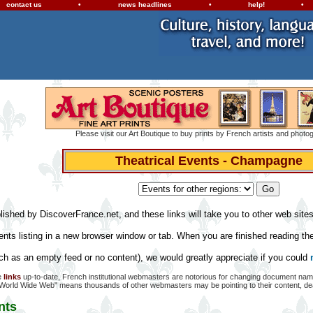
contact us
•
news headlines
•
help!
•
Please visit our Art Boutique to buy prints by French artists and photo
Theatrical Events - Champagne
ublished by DiscoverFrance.net, and these links will take you to other web sit
ents listing in a new browser window or tab. When you are finished reading the 
such as an empty feed or no content), we would greatly appreciate if you could
re
links
up-to-date, French institutional webmasters are notorious for changing document names
 "World Wide Web" means thousands of other webmasters may be pointing to their content, dead
nts