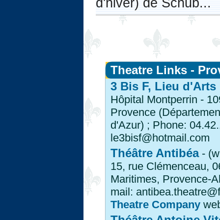
d'hiver) de Schub...
Theatre Links - Pro
3 Bis F, Lieu d'Art
Hôpital Montperrin - 1
Provence (Départemen
d'Azur) ; Phone: 04.42.
le3bisf@hotmail.com
Théâtre Antibéa
- (w
15, rue Clémenceau, 0
Maritimes, Provence-Al
mail: antibea.theatre@f
Theatre Company
web 
Théâtre Antoine Vi