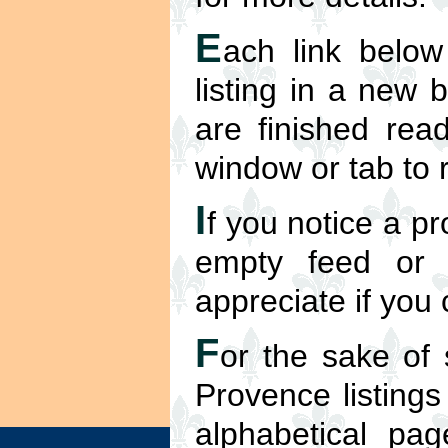
E
ach link below
listing in a new
are finished read
window or tab to r
I
f you notice a pr
empty feed or 
appreciate if you
F
or the sake of
Provence listing
alphabetical pag