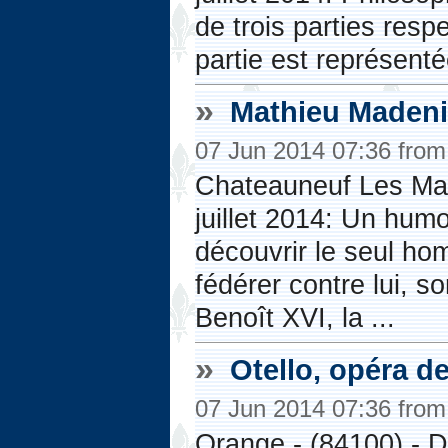
de trois parties res
partie est représent
»
Mathieu Maden
07 Jun 2014 07:36 fro
Chateauneuf Les Mar
juillet 2014: Un hum
découvrir le seul ho
fédérer contre lui, s
Benoît XVI, la ...
»
Otello, opéra d
07 Jun 2014 07:36 fro
Orange - (84100) - 