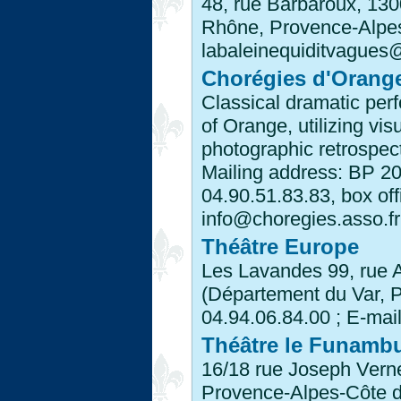
48, rue Barbaroux, 13
Rhône, Provence-Alpes-
labaleinequiditvagues
Chorégies d'Orang
Classical dramatic per
of Orange, utilizing vis
photographic retrospecti
Mailing address: BP 2
04.90.51.83.83, box off
info@choregies.asso.fr
Théâtre Europe
Les Lavandes 99, rue 
(Département du Var, P
04.94.06.84.00 ; E-mai
Théâtre le Funamb
16/18 rue Joseph Vern
Provence-Alpes-Côte d'