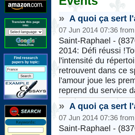
Events
»
A quoi ça sert l
Translate this page
into:
07 Jun 2014 07:36 fro
Saint-Raphael - (837
2014: Défi réussi !To
Find research
l'intensité du réperto
papers by topic:
retrouvent dans ce s
l'amour joue les pre
reprend du service d
»
A quoi ça sert l
07 Jun 2014 07:36 fro
Keywords:
Saint-Raphael - (837