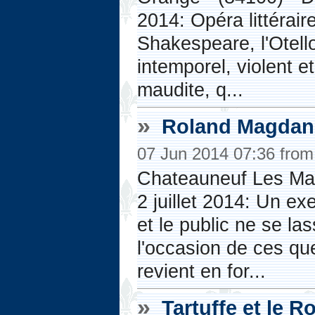
2014: Opéra littérair
Shakespeare, l'Otello
intemporel, violent e
maudite, q...
»
Roland Magdane
07 Jun 2014 07:36 fro
Chateauneuf Les Mar
2 juillet 2014: Un e
et le public ne se l
l'occasion de ces qu
revient en for...
»
Tartuffe et le R