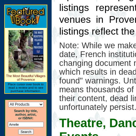
listings repres
venues in Prov
listings reflect t
Note: While we make 
date, French institut
changing document n
which results in dead
The Most Beautiful Villages
found" warnings. Unt
of Provence
Place cursor over book to
means thousands of 
read a review and to see
purchase information.
their content, dead l
unfortunately persist
Search by title,
author, artist,
Theatre, Dan
or ISBN#: