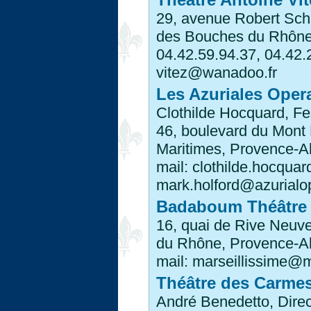
29, avenue Robert Sc
des Bouches du Rhône,
04.42.59.94.37, 04.42.2
vitez@wanadoo.fr
Les Azuriales Opera
Clothilde Hocquard, Fes
46, boulevard du Mont
Maritimes, Provence-Al
mail: clothilde.hocqua
mark.holford@azurialo
Badaboum Théâtre
16, quai de Rive Neuv
du Rhône, Provence-Alp
mail: marseillissime@m
Théâtre des Carme
André Benedetto, Direc