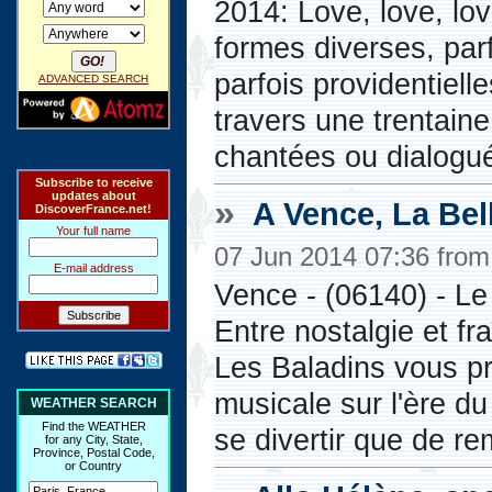
2014: Love, love, lo
formes diverses, parf
parfois providentielle
ADVANCED SEARCH
travers une trentain
chantées ou dialogu
Subscribe to receive
updates about
»
A Vence, La Bel
DiscoverFrance.net!
Your full name
07 Jun 2014 07:36 fro
E-mail address
Vence - (06140) - Le 
Entre nostalgie et f
Les Baladins vous p
musicale sur l'ère du
WEATHER SEARCH
Find the WEATHER
se divertir que de re
for any City, State,
Province, Postal Code,
or Country