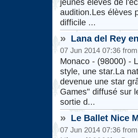
jeunes élèves de l'é
audition.Les élèves p
difficile ...
»
Lana del Rey e
07 Jun 2014 07:36 fro
Monaco - (98000) - L
style, une star.La n
devenue une star grâ
Games" diffusé sur l
sortie d...
»
Le Ballet Nice 
07 Jun 2014 07:36 fro