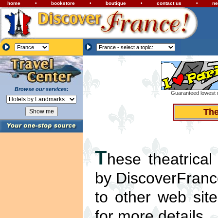
home
•
bookstore
•
boutique
•
contact us
•
ne
Browse our services:
Guaranteed lowest r
The
T
hese theatrical
by DiscoverFrance
to other web sit
for more details.