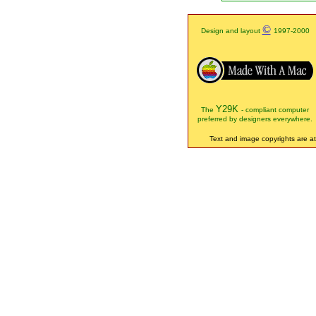
©
Design and layout
1997-2000
Y29K
The
- compliant computer
preferred by designers everywhere.
Text and image copyrights are att